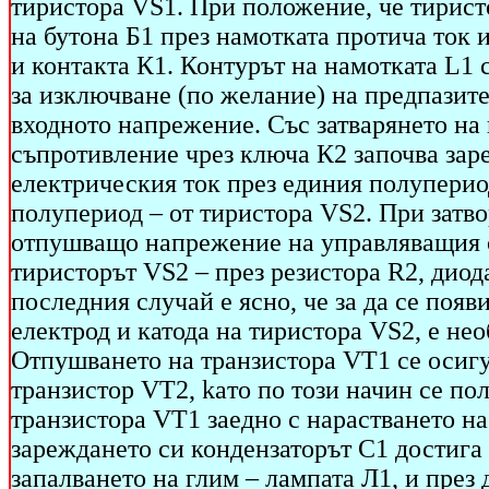
тиристора VS1. При положение, че тирист
на бутона Б1 през намотката протича ток 
и контакта К1. Контурът на намотката L1
за изключване (по желание) на предпазите
входното напрежение. Със затварянето на
съпротивление чрез ключа К2 започва зар
електрическия ток през единия полупериод
полупериод – от тиристора VS2. При затв
отпушващо напрежение на управляващия си
тиристорът VS2 – през резистора R2, дио
последния случай е ясно, че за да се по
електрод и катода на тиристора VS2, е не
Отпушването на транзистора VT1 се осигу
транзистор VT2, kaто по този начин се по
транзистора VT1 заедно с нарастването н
зареждането си кондензаторът С1 достига
запалването на глим – лампата Л1, и през