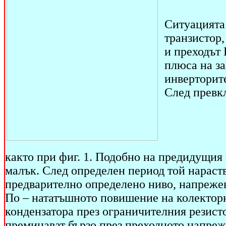
Ситуацията 
транзистор,
и преходът 
плюса на з
инверторит
След превк
както при фиг. 1. Подобно на предидущия 
малък. След определен период той нараства
предварително определено ниво, напрежен
По – нататъшното повишение на колекторн
кондензатора през ограничителния резисто
преминават бързо през преходното напреж