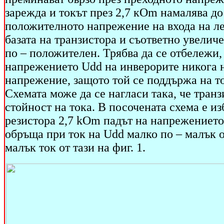
зарежда и токът през 2,7 кOm намалява до
положителното напрежение на входа на ле
базата на транзистора и съответно увелич
по – положителен. Трябва да се отбележи, 
напрежението Udd на инверорите никога не
напрежение, защото той се поддържа на т
Схемата може да се нагласи така, че тран
стойност на тока. В посочената схема е из
резистора 2,7 kOm падът на напрежението е
обръща при ток на Udd малко по – малък от
малък ток от тази на фиг. 1.