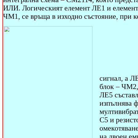
ИЛИ. Логическият елемент ЛЕ1 и елемент
ЧМ1, се връща в изходно състояние, при к
сигнал, а Л
блок – ЧМ2,
ЛЕ5 съставл
изпълнява ф
мултивибрат
С5 и резист
омекотяване
на двоен ем