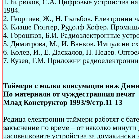
1. Бирюков, С.А. Цифровые устройства на
1984.
2. Георгиев, Ж., Н. Гълъбов. Електронни ч
3. Клаше Гюнтер, Рудолф Хофер. Промишле
4. Горошков, Б.И. Радиоэлектронные устрой
5. Димитрова, М., И. Ванков. Импулсни схе
6. Колев, И., Е. Даскалов, Н. Недев. Опто
7. Кузев, Г.М. Приложни радиоелектронни 
Таймери с малка консумация инж Дим
По материали от чуждестранния печат
Млад Конструктор 1993/9/стр.11-13
Редица електронни таймери работят с бате
закъснение по време – от няколко минути 
часовниковите устройства за домакински