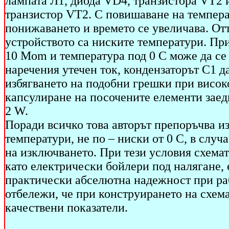
лампата Л1, диода VD4, транзистора VT2 и
транзистор VT2. С повишаване на температ
понижаването и времето се увеличава. Отт
устройството са ниските температури. Пр
10 Mom и температура под 0 С може да се
наречения утечен ток, кондензаторът С1 д
избягването на подобни грешки при висок
капсулиране на посочените елементи заед
2 W.
Поради всичко това авторът препоръчва из
температури, не по – ниски от 0 C, в случ
на изключването. При тези условия схемат
като електрически бойлери под налягане, 
практически абселютна надежност при раб
отбележи, че при конструирането на схема
качествени показатели.