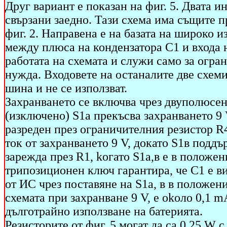
Друг вариант е показан на фиг. 5. Двата и
свързани заедно. Тази схема има същите п
фиг. 2. Направена е на базата на широко
между плюса на кондензатора С1 и входа н
работата на схемата и служи само за огра
нужда. Входовете на останалите две схем
шина и не се използват.
Захранването се включва чрез двуполюсен
(изключено) S1a прекъсва захранването 9 
разреден през ограничителния резистор R4
ток от захранването 9 V, докато S1в поддъ
зарежда през R1, koгато S1a,в е в положе
трипозиционен ключ гарантира, че С1 е ви
от ИС чрез поставяне на S1a, в в положен
схемата при захранване 9 V, e okoло 0,1 m
дълготрайно използване на батерията.
Резисторите от фиг. 5 могат да са 0,25 W 