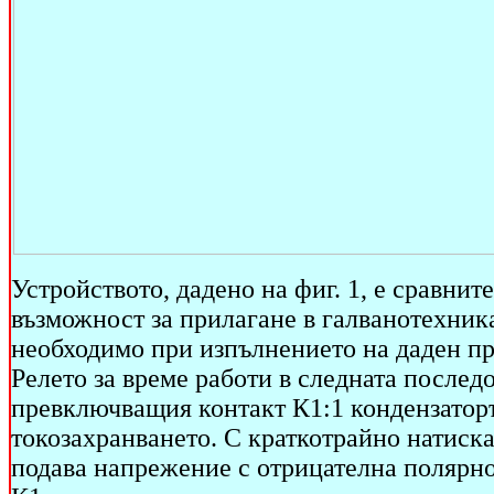
Устройството, дадено на фиг. 1, е сравнит
възможност за прилагане в галванотехника
необходимо при изпълнението на даден пр
Релето за време работи в следната после
превключващия контакт К1:1 кондензаторъ
токозахранването. С краткотрайно натиска
подава напрежение с отрицателна полярнос