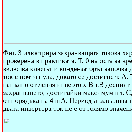
Фиг. 3 илюстрира захранващата токова хара
проверена в практиката. Т. 0 на оста за в
включва ключът и кондензаторът започва д
ток е почти нула, докато се достигне т. А.
напълно от левия инвертор. В т.В десният
захранването, достигайки максимум в т. С,
от порядъка на 4 mA. Периодът завършва п
двата инвертора ток не е от голямо значен