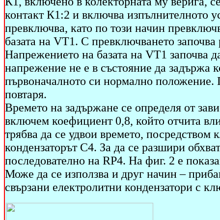
К1, включено в колекторната му верига, се
контакт К1:2 и включва изпълнителното ус
превключва, като по този начин превключ
базата на VT1. С превключването започва
Напрежението на базата на VT1 започва да
напрежение не е в състояние да задържа ко
първоначалното си нормално положение. П
повтаря.
Времето на задържане се определя от зави
включем коефициент 0,8, който отчита вли
трябва да се удвои времето, посредством 
кондензаторът С4. За да се разшири обхва
последователно на RP4. На фиг. 2 е показ
Може да се използва и друг начин – приба
свързани електролитни кондензатори с кл