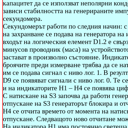
капацитет да се използват неполярни конд
зависи стабилността на генерираните импу
секундомера.
Секундомерът работи по следния начин: 
на захранване се подава на генератора на 
входът на логическия елемент D1.2 е свър
минусов проводник (маса) на устройствот
застават в произволно състояние. Индикат
броячите преди измерване трябва да се нат
им се подава сигнал с ниво лог. 1. В резул
D9 се появяват сигнали с ниво лог. 0. Те 
и на индикаторите H1 – H4 се появява циф
С натискане на S3 започва да работи гене
отпускане на S3 генераторът блокира и от
H4 се отчита времето от момента на натис
отпускане. Следващото ново отчитане мож
На индикатора Н1 има постоянно светеща т