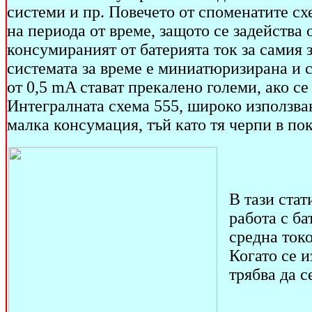
системи и пр. Повечето от споменатите сх
на периода от време, защото се задейства
консумираният от батерията ток за самия 
системата за време е миниатюризирана и с
от 0,5 mA стават прекалено големи, ако с
Интегралната схема 555, широко използван
малка консумация, тъй като тя черпи в по
В тази ста
работа с ба
средна ток
Когато се 
трябва да 