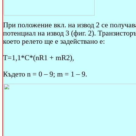
При положение вкл. на извод 2 се получав
потенциал на извод 3 (фиг. 2). Транзистор
което релето ще е задействано е:
Т=1,1*С*(nR1 + mR2),
Където n = 0 – 9; m = 1 – 9.