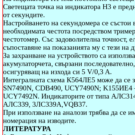
Светещата точка на индикатора Н3 е предн
от секундите.
Настройването на секундомера се състои в
необходимата честота посредством тример
честотомер. Със задоволителна точност, е
съпоставяне на показанията му с тези на 
За захранване на устройството са използ
акумулаторчета, свързани последователно,
осигуряващ на изхода си 5 V/0,3 A.
Интегралната схема К564ЛЕ5 може да се 
SN7490N, CDB490, UCY7490N; K155ИЕ4 –
UCY7492N. Индикаторите от типа АЛС314
АЛС339, 3ЛС339А,VQB37.
При използване на аналози трябва да се им
номерация на изводите.
ЛИТЕРАТУРА