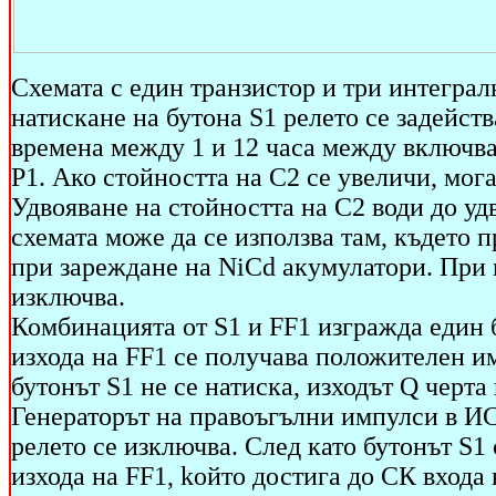
Схемата с един транзистор и три интеграл
натискане на бутона S1 релето се задейств
времена между 1 и 12 часа между включва
P1. Ако стойността на С2 се увеличи, мога
Удвояване на стойността на С2 води до уд
схемата може да се използва там, където
при зареждане на NiCd акумулатори. При 
изключва.
Комбинацията от S1 и FF1 изгражда един 
изхода на FF1 се получава положителен им
бутонът S1 не се натиска, изходът Q черта н
Генераторът на правоъгълни импулси в ИС
релето се изключва. След като бутонът S1
изхода на FF1, koйто достига до СК входа н