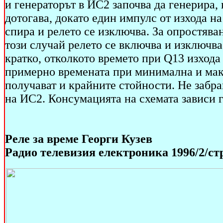
и генераторът в ИС2 започва да генерира,
дотогава, докато един импулс от изхода н
спира и релето се изключва. За опростява
този случай релето се включва и изключва 
кратко, отколкото времето при Q13 изхода
примерно времената при минимална и мак
получават и крайните стойности. Не забрав
на ИС2. Консумацията на схемата зависи г
Реле за време Георги Кузев
Радио телевизия електроника 1996/2/стр