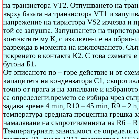
на транзистора VT2. Oтпушването на тра
върху базата на транзистора VT1 и запуш
напрежение на тиристора VS2 изчезва и п
той се запушва. Запушването на тиристор
контактите му К, с изключение на обратни
разрежда в момента на изключването. Съп
искренето в контакта К2. С това схемата е
бутона Б1.
От описаното по – горе действие и от схем
капацитета на кондензатора С1, съпротивл
точно от прага и на запалване и избранот
са определени,времето се избира чрез съп
задава време 4 min, R10 – 45 min, R9 – 2 h,
температура средната процентна грешка за
намаляване на съпротивленията на R6 – R1
Температурната зависимост се определя гл