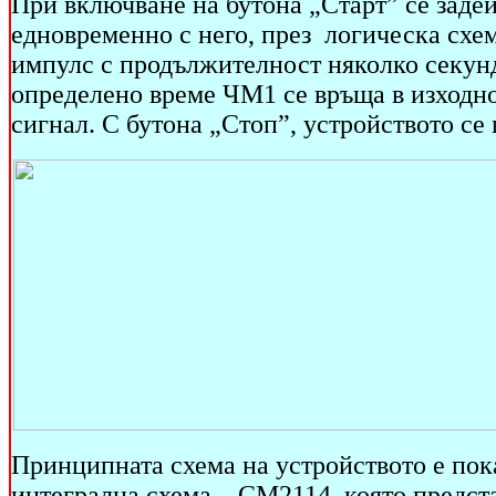
При включване на бутона „Старт” се зад
едновременно с него, през логическа схе
импулс с продължителност няколко секунди
определено време ЧМ1 се връща в изходно 
сигнал. С бутона „Стоп”, устройството се
Принципната схема на устройството е пока
интегрална схема – СМ2114, която предст