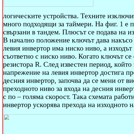
логическите устройства. Техните изключи
много подходящи за таймери. На фиг. 1 е
свързани в тандем. Плюсът се подава на из
В начално положение ключът дава накъсо к
левия инвертор има ниско ниво, а изходът 
съответно с ниско ниво. Когато ключът се 
резистора R. След известен период, който
напрежение на левия инвертор достига пре
десния инвертор, започва да се мени от ви
преходното ниво за входа на десния инвер
с по – голяма скорост. Така схемата работ
инвертор ускорява прехода на изходното н