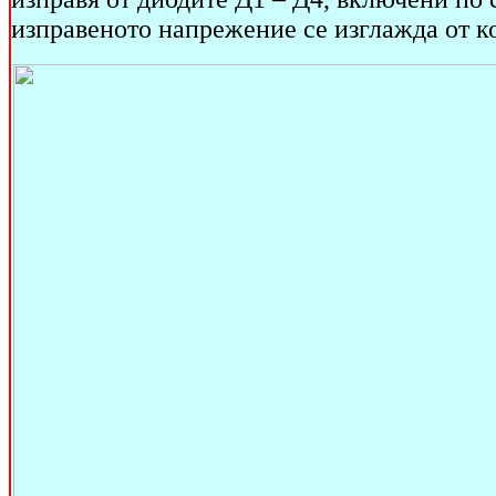
изправеното напрежение се изглажда от к