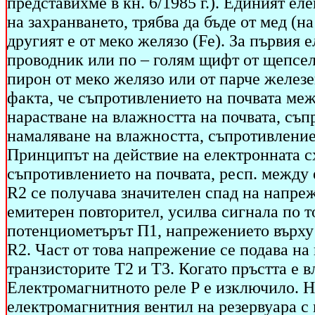
представихме в кн. 6/1985 г.). Единият е
на захранването, трябва да бъде от мед (на
другият е от меко желязо (Fe). За първия 
проводник или по – голям щифт от щепсел
пирон от меко желязо или от парче железе
факта, че съпротивлението на почвата меж
нарастване на влажността на почвата, съп
намаляване на влажността, съпротивление
Принципът на действие на електронната сх
съпротивлението на почвата, респ. между 
R2 се получава значителен спад на напреж
емитерен повторител, усилва сигнала по т
потенциометърът П1, напрежението върху 
R2. Част от това напрежение се подава на
транзисторите Т2 и Т3. Когато пръстта е в
Електромагнитното реле Р е изключило. Н
електромагнитния вентил на резервуара с в