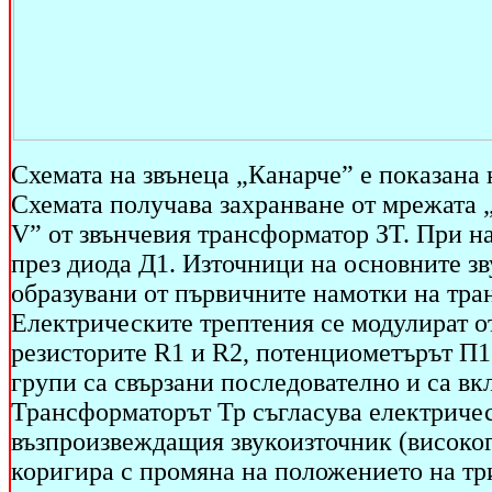
Схемата на звънеца „Канарче” е показана н
Схемата получава захранване от мрежата „
V” от звънчевия трансформатор ЗТ. При на
през диода Д1. Източници на основните зв
образувани от първичните намотки на тра
Електрическите трептения се модулират от
резисторите R1 и R2, потенциометърът П1
групи са свързани последователно и са вк
Трансформаторът Тр съгласува електричес
възпроизвеждащия звукоизточник (високог
коригира с промяна на положението на тр