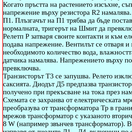
Когато пръстта на растението изсъхне, съ
напрежение върху резистора R2 намалява
П1. Плъзгачът на П1 трябва да бъде поста
нормалната, тригерът на Шмит да превклю
Релетп Р затваря своите контакти и към е
подава напрежение. Вентилът се отваря и 
необходимото количество вода, влажността
датчика намалява. Напрежението върху по
превключва.
Транзисторът Т3 се запушва. Релето изклю
саксията. Диодът Д5 предпазва транзисто
получено при прекъсване на тока през нам
Схемата се захранва от електрическата м
преобразува от трансформатора Тр в грани
мрежов трансформатор с указаното вторич
8 W (например звънчев трансформатор). 
изправя от диодите Д1 – Д4, включени по 