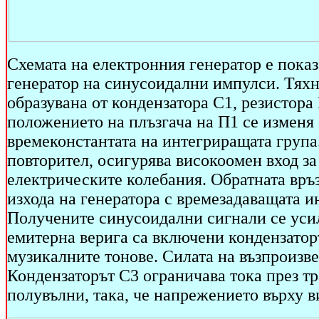
Схемата на електронния генератор е показ
генератор на синусоидални импулси. Тяхна
образувана от кондензатора С1, резистора
положението на плъзгача на П1 се изменя
времеконстантата на интегриращата група
повторител, осигурява високоомен вход за
електрическите колебания. Обратната връз
изхода на генератора с времезадаващата и
Получените синусоидални сигнали се усилв
емитерна верига са включени кондензатор
музикалните тонове. Силата на възпроизв
Кондензаторът С3 ограничава тока през тр
полувълни, така, че напрежението върху в