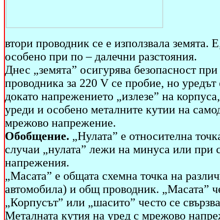
втори проводник се е използвала земята. Е
особено при по – далечни разстояния.
Днес „земята” осигурява безопасност при
проводника за 220 V се пробие, но уредът 
докато напрежението „излезе” на корпуса,
уреди и особено металните кутии на самод
мрежово напрежение.
Обобщение.
„Нулата” е относителна точка
случаи „нулата” лежи на минуса или при 
напрежения.
„Масата” е общата схемна точка на различ
автомобила) и общ проводник. „Масата” че
„Корпусът” или „шасито” често се свързва
Металната кутия на уред с мрежово напре