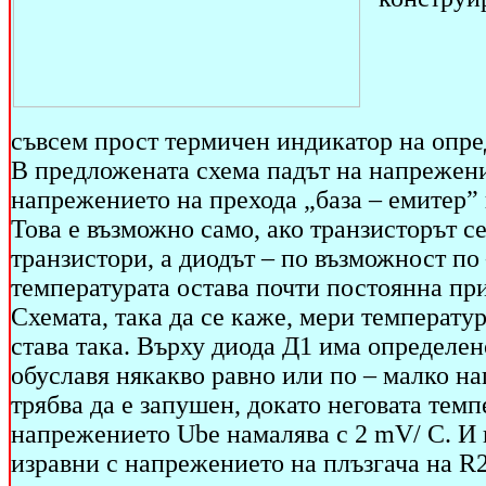
съвсем прост термичен индикатор на опре
В предложената схема падът на напрежение
напрежението на прехода „база – емитер” 
Това е възможно само, ако транзисторът с
транзистори, а диодът – по възможност по 
температурата остава почти постоянна пр
Схемата, така да се каже, мери температу
става така. Върху диода Д1 има определен
обуславя някакво равно или по – малко на
трябва да е запушен, докато неговата темп
напрежението Ube намалява с 2 mV/ C. И к
изравни с напрежението на плъзгача на R2