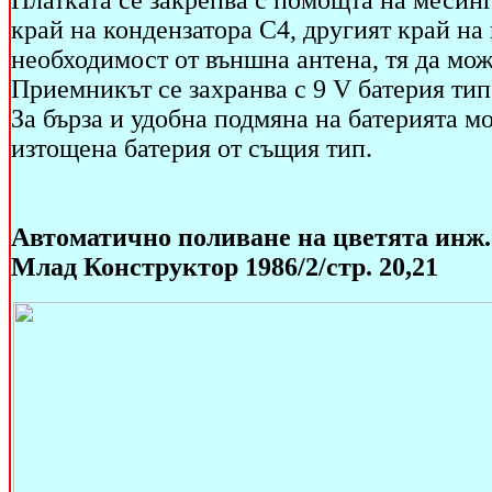
Платката се закрепва с помощта на месинг
край на кондензатора С4, другият край на 
необходимост от външна антена, тя да мож
Приемникът се захранва с 9 V батерия ти
За бърза и удобна подмяна на батерията мо
изтощена батерия от същия тип.
Автоматично поливане на цветята инж.
Млад Конструктор 1986/2/стр. 20,21