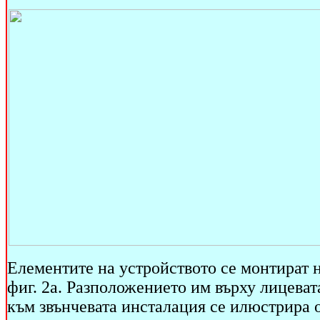
Елементите на устройството се монтират н
фиг. 2а. Разположението им върху лицеват
към звънчевата инсталация се илюстрира о