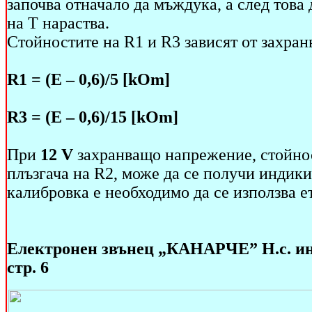
започва отначало да мъждука, а след това 
на Т нараства.
Стойностите на R1 и R3 зависят от захра
R1 = (E – 0,6)/5 [kOm]
R3 = (E – 0,6)/15 [kOm]
При
12 V
захранващо напрежение, стойнос
плъзгача на R2, може да се получи индики
калибровка е необходимо да се използва е
Електронен звънец „КАНАРЧЕ” Н.с. ин
стр. 6