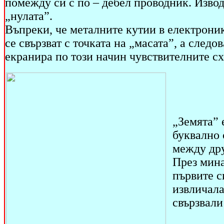
помежду си с по – дебел проводник. Изводъ
„нулата”.
Въпреки, че металните кутии в електроник
се свързват с точката на „масата”, а следо
екранира по този начин чувствителните 
„Земята” 
буквално 
между дру
През мина
първите с
извличала
свързвали