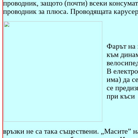
проводник, защото (почти) всеки консумат
проводник за плюса. Проводящата карусе
Фарът на 
към динам
велосипед
В електро
има) да с
се предиз
при къси
връзки не са така съществени. „Масите” н