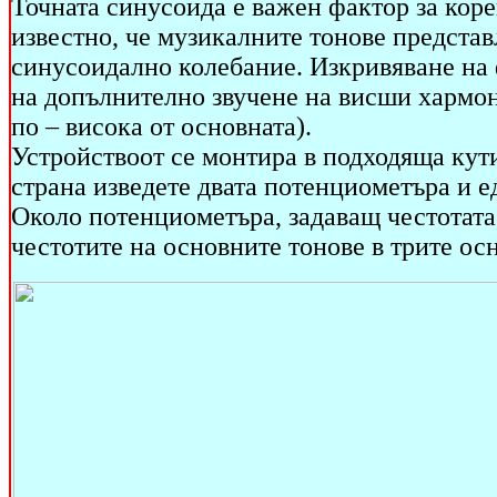
Точната синусоида е важен фактор за коре
известно, че музикалните тонове представ
синусоидално колебание. Изкривяване на 
на допълнително звучене на висши хармон
по – висока от основната).
Устройствоот се монтира в подходяща кут
страна изведете двата потенциометъра и ед
Около потенциометъра, задаващ честотата, 
честотите на основните тонове в трите ос