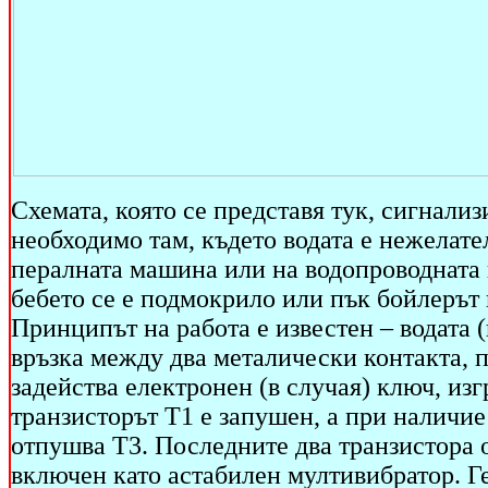
Схемата, която се представя тук, сигнализ
необходимо там, където водата е нежелате
пералната машина или на водопроводната 
бебето се е подмокрило или пък бойлерът 
Принципът на работа е известен – водата 
връзка между два металически контакта, п
задейства електронен (в случая) ключ, изг
транзисторът Т1 е запушен, а при наличи
отпушва Т3. Последните два транзистора 
включен като астабилен мултивибратор. Ге