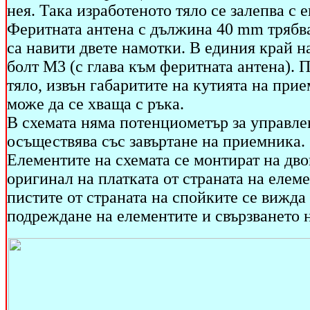
нея. Така изработеното тяло се залепва с
Феритната антена с дължина 40 mm трябва 
са навити двете намотки. В единия край н
болт М3 (с глава към феритната антена). 
тяло, извън габаритите на кутията на прие
може да се хваща с ръка.
В схемата няма потенциометър за управлен
осъществява със завъртане на приемника.
Елементите на схемата се монтират на дв
оригинал на платката от страната на елеме
пистите от страната на спойките се вижда 
подреждане на елементите и свързването 