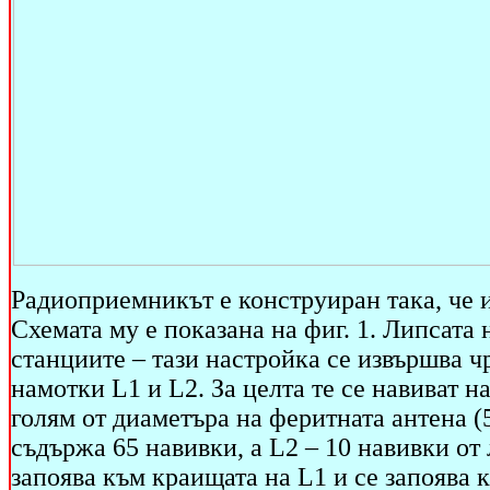
Радиоприемникът е конструиран така, че 
Схемата му е показана на фиг. 1. Липсата
станциите – тази настройка се извършва ч
намотки L1 и L2. За целта те се навиват н
голям от диаметъра на феритната антена (
съдържа 65 навивки, а L2 – 10 навивки от
запоява към краищата на L1 и се запоява 