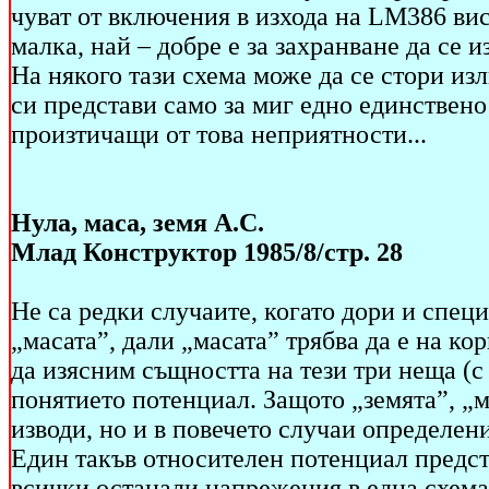
чуват от включения в изхода на LM386 ви
малка, най – добре е за захранване да се и
На някого тази схема може да се стори из
си представи само за миг едно единствено
произтичащи от това неприятности...
Нула, маса, земя А.С.
Млад Конструктор 1985/8/стр. 28
Не са редки случаите, когато дори и специ
„масата”, дали „масата” трябва да е на кор
да изясним същността на тези три неща (с
понятието потенциал. Защото „земята”, „м
изводи, но и в повечето случаи определе
Един такъв относителен потенциал предст
всички останали напрежения в една схем