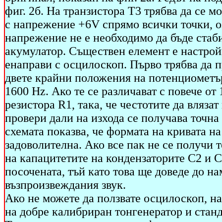
фиг. 2б. На транзистора Т3 трябва да се м
с напрежение +6V спрямо всички точки, о
напрежение не е необходимо да бъде стаб
акумулатор. Съществен елемент е настройк
енаправи с осцилоскоп. Първо трябва да п
двете крайни положения на потенциометъра
1600 Hz. Ако те се различават с повече от
резистора R1, така, че честотите да влязат
провери дали на изхода се получава точн
схемата показва, че формата на кривата н
задоволителна. Ако все пак не се получи 
на капацитетите на кондензаторите С2 и С
посочената, тъй като това ще доведе до н
възпроизвеждания звук.
Ако не можете да ползвате осцилоскоп, н
на добре калибриран тонгенератор и станд