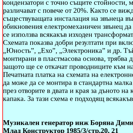
кондензатори с точно същите стойности, мо
различават с повече от 20%. Както се вижд
съществуващата инсталация на звънеца въ
обикновения електромеханичен звънец да 
се използва всякакъв изходен трансформа
Схемата показва добри резултати при вк
„Юность”, „Ехо”, „Электроника” и др. Тъй
монтирани в пластмасова основа, трябва д
защото ще се откачат проводниците към н
Печатната платка на схемата на електронн
да може да се монтира в стандартна малка
през отворите в двата и края за дъното на
капака. За тази схема е подходящ всякак
Музикален генератор инж Боряна Дим
Млад Конструктор 1985/3/стр.20, 21