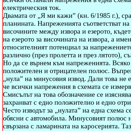
електрическия ток.
Двамата от „Я ми кажи” (кн. 6/1985 г.), ср
планината. Напреженията съответстват на „
височините между извора и езерото, къдет
на езерото за височината на извора, а име
относителният потенциал за напрежението
различно (през пролетта и през лятото), 
Но да се върнем към напреженията. Всяко
положителен и отрицателен полюс. Въпрек
„нула” на минусовия извод. Дали това не е
че всички напрежения в схемата се измерв
Смисълът на това обозначение се изяснява
захранват с едно положително и едно отр
Често изводът за „нулата” на една схема с
обясни с автомобила. Минусовият полюс н
свързана с ламарината на каросерията. Та