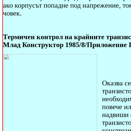
ако корпусът попадне под напрежение, ток
човек.
Tермичен контрол на крайните транзис
Млад Конструктор 1985/8/Приложение I
Оказва се
транзисто
необходи
повече ил
надвиши о
транзисто
констру